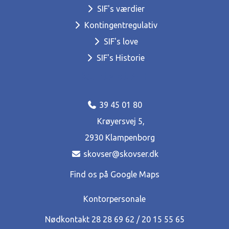
SIF's værdier
Kontingentregulativ
SIF's love
SIF's Historie
Kontakt SIF
39 45 01 80
Krøyersvej 5,
2930 Klampenborg
skovser@skovser.dk
Find os på Google Maps
Kontorpersonale
Nødkontakt 28 28 69 62‬ / 20 15 55 65