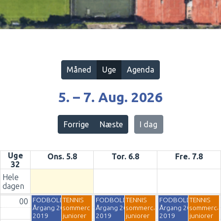
Vis alle
Måned
Uge
Agenda
5. – 7. Aug. 2026
Forrige
Næste
I dag
Uge
Ons. 5.8
Tor. 6.8
Fre. 7.8
32
Hele
dagen
FODBOLD Camp
TENNIS
FODBOLD Camp
TENNIS
FODBOLD Camp
TENNIS
00
Årgang 2012 -
sommercamp
Årgang 2012 -
sommercamp
Årgang 2012 -
sommerc
2019
juniorer
2019
juniorer
2019
juniorer