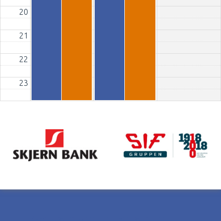
20
21
22
23
Skovshoved Idrætsforening