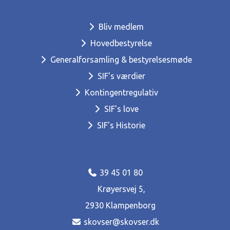
Bliv medlem
Hovedbestyrelse
Generalforsamling & bestyrelsesmøde
SIF's værdier
Kontingentregulativ
SIF's love
SIF's Historie
Kontakt SIF
39 45 01 80
Krøyersvej 5,
2930 Klampenborg
skovser@skovser.dk