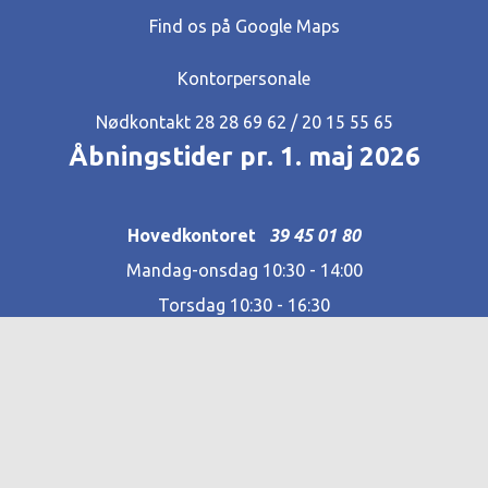
Find os på Google Maps
Kontorpersonale
Nødkontakt 28 28 69 62‬ / 20 15 55 65
Åbningstider pr. 1. maj 2026
Hovedkontoret
39 45 01 80
Mandag-onsdag 10:30 - 14:00
Torsdag 10:30 - 16:30
Fredag-søndag & helligdage lukket
Siffen - restaurant
39 45 01 99
Mandag-fredag 16:00-22:00
(køkken 17:00-20:45)
Lørdag & søndag 10:00-15:00