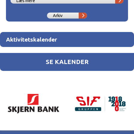
Læs mere
Arkiv
Aktivitetskalender
SE KALENDER
KALENDER