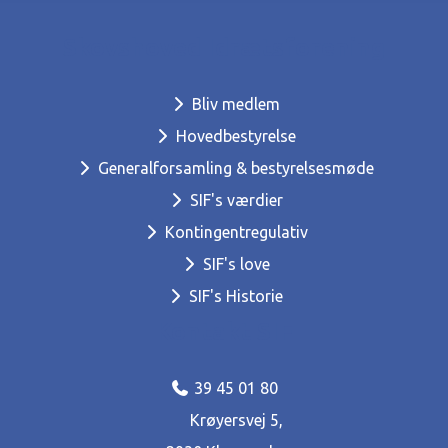
Skovshoved Idrætsforening
Bliv medlem
Hovedbestyrelse
Generalforsamling & bestyrelsesmøde
SIF's værdier
Kontingentregulativ
SIF's love
SIF's Historie
Kontakt SIF
39 45 01 80
Krøyersvej 5,