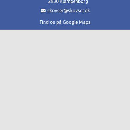
2930 Klampenborg
skovser@skovser.dk
Find os på Google Maps
Kontorpersonale
Nødkontakt 28 28 69 62‬ / 20 15 55 65
Åbningstider pr. 1. maj 2026
Hovedkontoret
39 45 01 80
Mandag-onsdag 10:30 - 14:00
Torsdag 10:30 - 16:30
Fredag-søndag & helligdage lukket
Siffen - restaurant
39 45 01 99